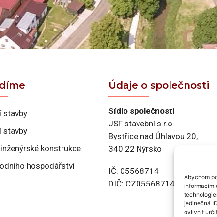
ádíme
Údaje o společnosti
Sídlo společnosti
 stavby
JSF stavební s.r.o.
í stavby
Bystřice nad Úhlavou 20,
 inženýrské konstrukce
340 22 Nýrsko
vodního hospodářství
IČ: 05568714
Abychom pos
DIČ: CZ05568714
informacím o
technologie
jedinečná I
ovlivnit urči