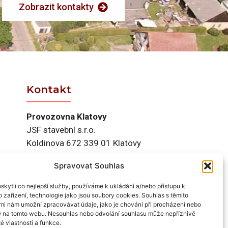
Zobrazit kontakty
Kontakt
Provozovna Klatovy
JSF stavební s.r.o.
Koldinova 672 339 01 Klatovy
Spravovat Souhlas
Tel. 602 491 190
info@jsfstavebni.cz
kytli co nejlepší služby, používáme k ukládání a/nebo přístupu k
 zařízení, technologie jako jsou soubory cookies. Souhlas s těmito
mi nám umožní zpracovávat údaje, jako je chování při procházení nebo
D na tomto webu. Nesouhlas nebo odvolání souhlasu může nepříznivě
té vlastnosti a funkce.